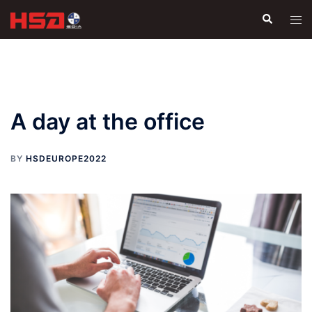
Skip
Search
Tog
to
men
content
A day at the office
BY
HSDEUROPE2022